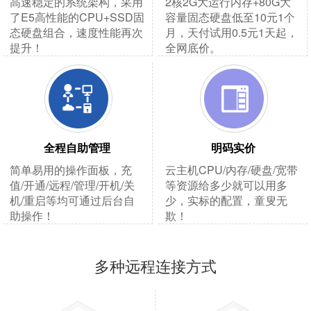
高速稳定的系统架构，采用
2核2G大运行内存+80G大
了E5高性能的CPU+SSD固
容量固态硬盘低至10元1个
态硬盘组合，速度性能再次
月，天付试用0.5元1天起，
提升！
全网底价。
全程自助管理
明码实价
简单易用的操作面板，充
云主机CPU/内存/硬盘/宽带
值/开通/远程/管理/开机/关
等资源给多少就可以用多
机/重启等均可通过后台自
少，实标的配置，童叟无
助操作！
欺！
多种远程连接方式