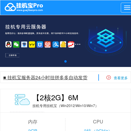
P
|
■ 挂机宝服务器24小时挂拼多多自动发货
查看更多
【2核2G】6M
挂机专用挂机宝（Win2012/Win10/Win7）
内存
CPU
2GB
2核（2GHz）