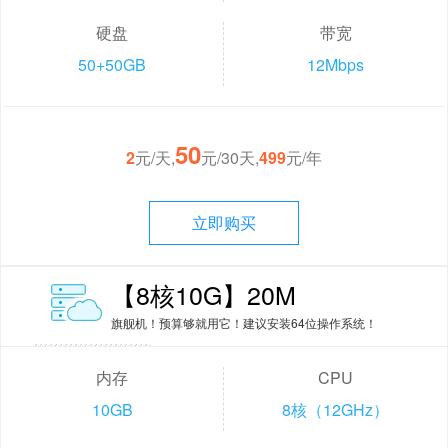
硬盘
带宽
50+50GB
12Mbps
50
2
元/天,
元/30天,
499
元/年
立即购买
【8核10G】20M
旗舰机！预算够就用它！建议安装64位操作系统！
内存
CPU
10GB
8核（12GHz）