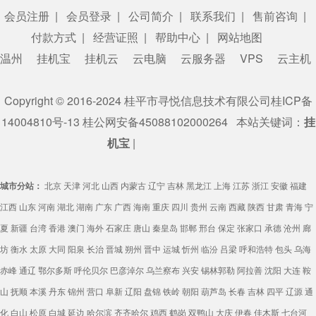
会员注册
|
会员登录
|
公司简介
|
联系我们
|
售前咨询
|
付款方式
|
经营证照
|
帮助中心
|
网站地图
温州
挂机宝
挂机云
云电脑
云服务器
VPS
云主机
Copyright © 2016-2024 桂平市寻悦信息技术有限公司
桂ICP备
14004810号-13
桂公网安备45088102000264
本站关键词：
挂
机宝
|
友情链接：
城市分站：
北京
天津
河北
山西
内蒙古
辽宁
吉林
黑龙江
上海
江苏
浙江
安徽
福建
江西
山东
河南
湖北
湖南
广东
广西
海南
重庆
四川
贵州
云南
西藏
陕西
甘肃
青海
宁
夏
新疆
台湾
香港
澳门
海外
石家庄
唐山
秦皇岛
邯郸
邢台
保定
张家口
承德
沧州
廊
坊
衡水
太原
大同
阳泉
长治
晋城
朔州
晋中
运城
忻州
临汾
吕梁
呼和浩特
包头
乌海
赤峰
通辽
鄂尔多斯
呼伦贝尔
巴彦淖尔
乌兰察布
兴安
锡林郭勒
阿拉善
沈阳
大连
鞍
山
抚顺
本溪
丹东
锦州
营口
阜新
辽阳
盘锦
铁岭
朝阳
葫芦岛
长春
吉林
四平
辽源
通
化
白山
松原
白城
延边
哈尔滨
齐齐哈尔
鸡西
鹤岗
双鸭山
大庆
伊春
佳木斯
七台河