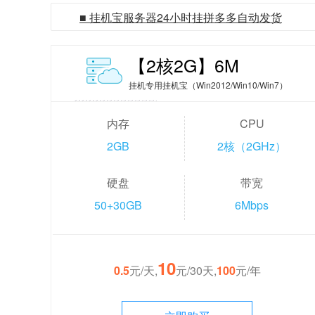
■ 挂机宝服务器24小时挂拼多多自动发货
【2核2G】6M
挂机专用挂机宝（Win2012/Win10/Win7）
内存
CPU
2GB
2核（2GHz）
硬盘
带宽
50+30GB
6Mbps
10
0.5
元/天,
元/30天,
100
元/年