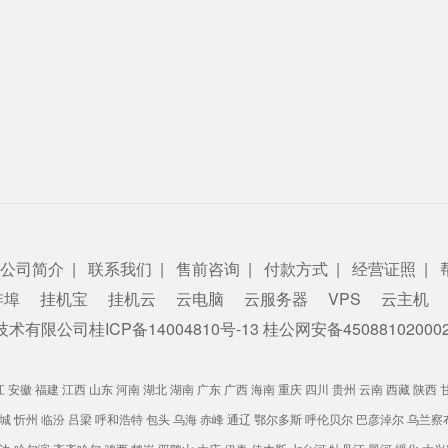
公司简介
|
联系我们
|
售前咨询
|
付款方式
|
经营证照
|
蚌埠
挂机宝
挂机云
云电脑
云服务器
VPS
云主机
悦信息技术有限公司
桂ICP备14004810号-13
桂公网安备450881020002
江
安徽
福建
江西
山东
河南
湖北
湖南
广东
广西
海南
重庆
四川
贵州
云南
西藏
陕西
城
忻州
临汾
吕梁
呼和浩特
包头
乌海
赤峰
通辽
鄂尔多斯
呼伦贝尔
巴彦淖尔
乌兰察