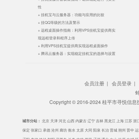
性
+ 挂机宝与云服务器：功能与应用的比较
+ 挂QQ等级的方法及警示
+ 远程桌面操作指南：利用VPS挂机宝提供商实
现远程登录和程序上传
+ 利用VPS挂机宝提供商实现远程桌面操作
+ 腾讯云服务器：实现稳定挂机宝的选择与设置
会员注册
|
会员登录
|
Copyright © 2016-2024 桂平市寻
城市分站：
北京
天津
河北
山西
内蒙古
辽宁
吉林
黑龙江
上海
江苏
浙
保定
张家口
承德
沧州
廊坊
衡水
太原
大同
阳泉
长治
晋城
朔州
晋中
运