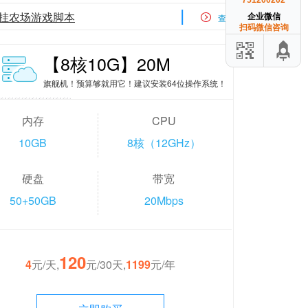
751200202
|
宝挂农场游戏脚本
企业微信
查看更多
扫码微信咨询
【8核10G】20M
旗舰机！预算够就用它！建议安装64位操作系统！
内存
CPU
10GB
8核（12GHz）
硬盘
带宽
50+50GB
20Mbps
120
4
元/天,
元/30天,
1199
元/年