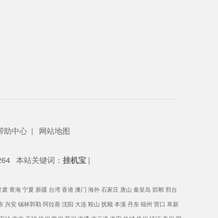
帮助中心
|
网站地图
64
本站关键词：
挂机宝
|
友情链接：
甘肃
青海
宁夏
新疆
台湾
香港
澳门
海外
石家庄
唐山
秦皇岛
邯郸
邢台
布
兴安
锡林郭勒
阿拉善
沈阳
大连
鞍山
抚顺
本溪
丹东
锦州
营口
阜新