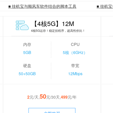
■ 挂机宝与顺风车软件结合的脚本工具
■ 挂机
【4核5G】12M
4核5G运存！稳定挂程序，超高性价比！
内存
CPU
5GB
5核（6GHz）
硬盘
带宽
50+50GB
12Mbps
50
2
元/天,
元/30天,
499
元/年