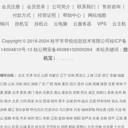
会员注册
|
会员登录
|
公司简介
|
联系我们
|
售前咨询
|
付款方式
|
经营证照
|
帮助中心
|
网站地图
铜川
挂机宝
挂机云
云电脑
云服务器
VPS
云主机
Copyright © 2016-2024 桂平市寻悦信息技术有限公司
桂ICP备
14004810号-13
桂公网安备45088102000264
本站关键词：
挂
机宝
|
友情链接：
城市分站：
北京
天津
河北
山西
内蒙古
辽宁
吉林
黑龙江
上海
江苏
浙江
安徽
福建
江西
山东
河南
湖北
湖南
广东
广西
海南
重庆
四川
贵州
云南
西藏
陕西
甘肃
青海
宁
夏
新疆
台湾
香港
澳门
海外
石家庄
唐山
秦皇岛
邯郸
邢台
保定
张家口
承德
沧州
廊
坊
衡水
太原
大同
阳泉
长治
晋城
朔州
晋中
运城
忻州
临汾
吕梁
呼和浩特
包头
乌海
赤峰
通辽
鄂尔多斯
呼伦贝尔
巴彦淖尔
乌兰察布
兴安
锡林郭勒
阿拉善
沈阳
大连
鞍
山
抚顺
本溪
丹东
锦州
营口
阜新
辽阳
盘锦
铁岭
朝阳
葫芦岛
长春
吉林
四平
辽源
通
化
白山
松原
白城
延边
哈尔滨
齐齐哈尔
鸡西
鹤岗
双鸭山
大庆
伊春
佳木斯
七台河