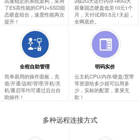
高速稳定的系统架构，采用
2核2G大运行内存+80G大
了E5高性能的CPU+SSD固
容量固态硬盘低至10元1个
态硬盘组合，速度性能再次
月，天付试用0.5元1天起，
提升！
全网底价。
全程自助管理
明码实价
简单易用的操作面板，充
云主机CPU/内存/硬盘/宽带
值/开通/远程/管理/开机/关
等资源给多少就可以用多
机/重启等均可通过后台自
少，实标的配置，童叟无
助操作！
欺！
多种远程连接方式