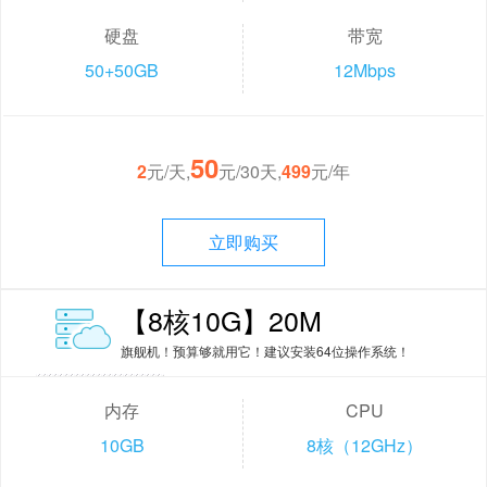
硬盘
带宽
50+50GB
12Mbps
50
2
元/天,
元/30天,
499
元/年
立即购买
【8核10G】20M
旗舰机！预算够就用它！建议安装64位操作系统！
内存
CPU
10GB
8核（12GHz）