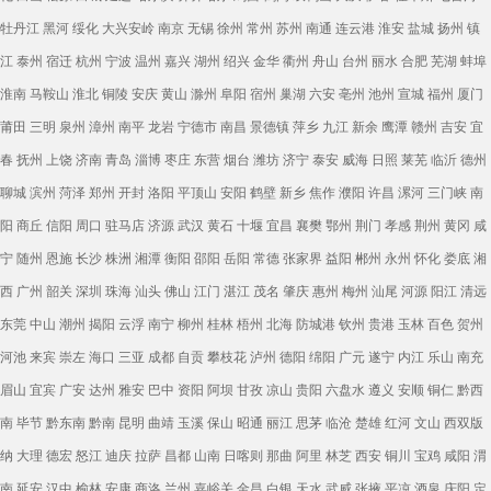
牡丹江
黑河
绥化
大兴安岭
南京
无锡
徐州
常州
苏州
南通
连云港
淮安
盐城
扬州
镇
江
泰州
宿迁
杭州
宁波
温州
嘉兴
湖州
绍兴
金华
衢州
舟山
台州
丽水
合肥
芜湖
蚌埠
淮南
马鞍山
淮北
铜陵
安庆
黄山
滁州
阜阳
宿州
巢湖
六安
亳州
池州
宣城
福州
厦门
莆田
三明
泉州
漳州
南平
龙岩
宁德市
南昌
景德镇
萍乡
九江
新余
鹰潭
赣州
吉安
宜
春
抚州
上饶
济南
青岛
淄博
枣庄
东营
烟台
潍坊
济宁
泰安
威海
日照
莱芜
临沂
德州
聊城
滨州
菏泽
郑州
开封
洛阳
平顶山
安阳
鹤壁
新乡
焦作
濮阳
许昌
漯河
三门峡
南
阳
商丘
信阳
周口
驻马店
济源
武汉
黄石
十堰
宜昌
襄樊
鄂州
荆门
孝感
荆州
黄冈
咸
宁
随州
恩施
长沙
株洲
湘潭
衡阳
邵阳
岳阳
常德
张家界
益阳
郴州
永州
怀化
娄底
湘
西
广州
韶关
深圳
珠海
汕头
佛山
江门
湛江
茂名
肇庆
惠州
梅州
汕尾
河源
阳江
清远
东莞
中山
潮州
揭阳
云浮
南宁
柳州
桂林
梧州
北海
防城港
钦州
贵港
玉林
百色
贺州
河池
来宾
崇左
海口
三亚
成都
自贡
攀枝花
泸州
德阳
绵阳
广元
遂宁
内江
乐山
南充
眉山
宜宾
广安
达州
雅安
巴中
资阳
阿坝
甘孜
凉山
贵阳
六盘水
遵义
安顺
铜仁
黔西
南
毕节
黔东南
黔南
昆明
曲靖
玉溪
保山
昭通
丽江
思茅
临沧
楚雄
红河
文山
西双版
纳
大理
德宏
怒江
迪庆
拉萨
昌都
山南
日喀则
那曲
阿里
林芝
西安
铜川
宝鸡
咸阳
渭
南
延安
汉中
榆林
安康
商洛
兰州
嘉峪关
金昌
白银
天水
武威
张掖
平凉
酒泉
庆阳
定