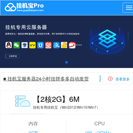
P
|
■ 挂机宝服务器24小时挂拼多多自动发货
查看更多
【2核2G】6M
挂机专用挂机宝（Win2012/Win10/Win7）
内存
CPU
2GB
2核（2GHz）