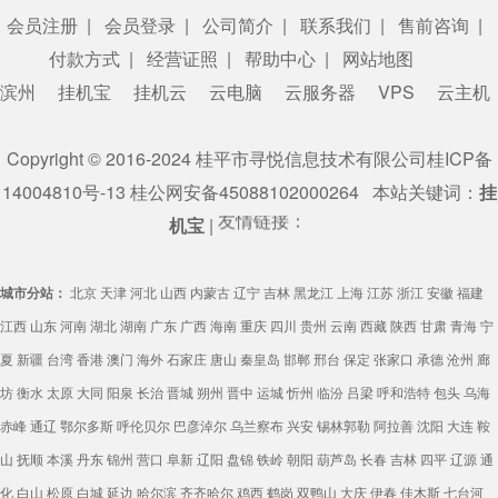
会员注册
|
会员登录
|
公司简介
|
联系我们
|
售前咨询
|
付款方式
|
经营证照
|
帮助中心
|
网站地图
滨州
挂机宝
挂机云
云电脑
云服务器
VPS
云主机
Copyright © 2016-2024 桂平市寻悦信息技术有限公司
桂ICP备
14004810号-13
桂公网安备45088102000264
本站关键词：
挂
友情链接：
机宝
|
城市分站：
北京
天津
河北
山西
内蒙古
辽宁
吉林
黑龙江
上海
江苏
浙江
安徽
福建
江西
山东
河南
湖北
湖南
广东
广西
海南
重庆
四川
贵州
云南
西藏
陕西
甘肃
青海
宁
夏
新疆
台湾
香港
澳门
海外
石家庄
唐山
秦皇岛
邯郸
邢台
保定
张家口
承德
沧州
廊
坊
衡水
太原
大同
阳泉
长治
晋城
朔州
晋中
运城
忻州
临汾
吕梁
呼和浩特
包头
乌海
赤峰
通辽
鄂尔多斯
呼伦贝尔
巴彦淖尔
乌兰察布
兴安
锡林郭勒
阿拉善
沈阳
大连
鞍
山
抚顺
本溪
丹东
锦州
营口
阜新
辽阳
盘锦
铁岭
朝阳
葫芦岛
长春
吉林
四平
辽源
通
化
白山
松原
白城
延边
哈尔滨
齐齐哈尔
鸡西
鹤岗
双鸭山
大庆
伊春
佳木斯
七台河