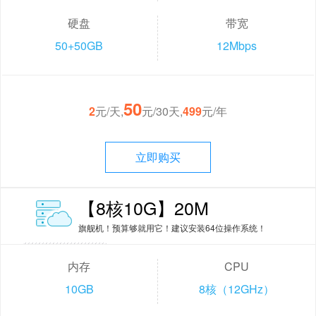
硬盘
带宽
50+50GB
12Mbps
50
2
元/天,
元/30天,
499
元/年
立即购买
【8核10G】20M
旗舰机！预算够就用它！建议安装64位操作系统！
内存
CPU
10GB
8核（12GHz）