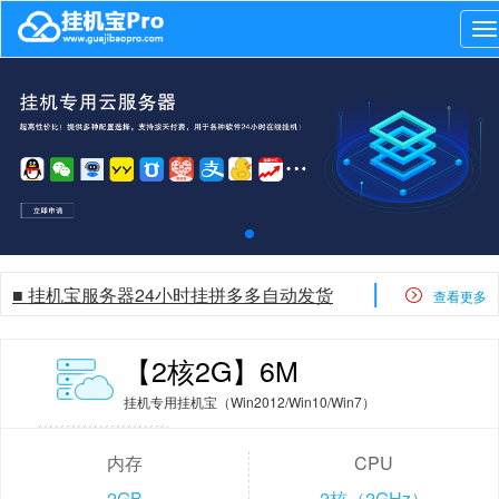
P
|
■ 挂机宝服务器24小时挂拼多多自动发货
查看更多
【2核2G】6M
挂机专用挂机宝（Win2012/Win10/Win7）
内存
CPU
2GB
2核（2GHz）