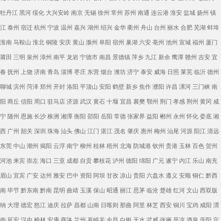
牡丹江
黑河
绥化
大兴安岭
南京
无锡
徐州
常州
苏州
南通
连云港
淮安
盐城
扬州
镇
江
泰州
宿迁
杭州
宁波
温州
嘉兴
湖州
绍兴
金华
衢州
舟山
台州
丽水
合肥
芜湖
蚌埠
淮南
马鞍山
淮北
铜陵
安庆
黄山
滁州
阜阳
宿州
巢湖
六安
亳州
池州
宣城
福州
厦门
莆田
三明
泉州
漳州
南平
龙岩
宁德市
南昌
景德镇
萍乡
九江
新余
鹰潭
赣州
吉安
宜
春
抚州
上饶
济南
青岛
淄博
枣庄
东营
烟台
潍坊
济宁
泰安
威海
日照
莱芜
临沂
德州
聊城
滨州
菏泽
郑州
开封
洛阳
平顶山
安阳
鹤壁
新乡
焦作
濮阳
许昌
漯河
三门峡
南
阳
商丘
信阳
周口
驻马店
济源
武汉
黄石
十堰
宜昌
襄樊
鄂州
荆门
孝感
荆州
黄冈
咸
宁
随州
恩施
长沙
株洲
湘潭
衡阳
邵阳
岳阳
常德
张家界
益阳
郴州
永州
怀化
娄底
湘
西
广州
韶关
深圳
珠海
汕头
佛山
江门
湛江
茂名
肇庆
惠州
梅州
汕尾
河源
阳江
清远
东莞
中山
潮州
揭阳
云浮
南宁
柳州
桂林
梧州
北海
防城港
钦州
贵港
玉林
百色
贺州
河池
来宾
崇左
海口
三亚
成都
自贡
攀枝花
泸州
德阳
绵阳
广元
遂宁
内江
乐山
南充
眉山
宜宾
广安
达州
雅安
巴中
资阳
阿坝
甘孜
凉山
贵阳
六盘水
遵义
安顺
铜仁
黔西
南
毕节
黔东南
黔南
昆明
曲靖
玉溪
保山
昭通
丽江
思茅
临沧
楚雄
红河
文山
西双版
纳
大理
德宏
怒江
迪庆
拉萨
昌都
山南
日喀则
那曲
阿里
林芝
西安
铜川
宝鸡
咸阳
渭
南
延安
汉中
榆林
安康
商洛
兰州
嘉峪关
金昌
白银
天水
武威
张掖
平凉
酒泉
庆阳
定