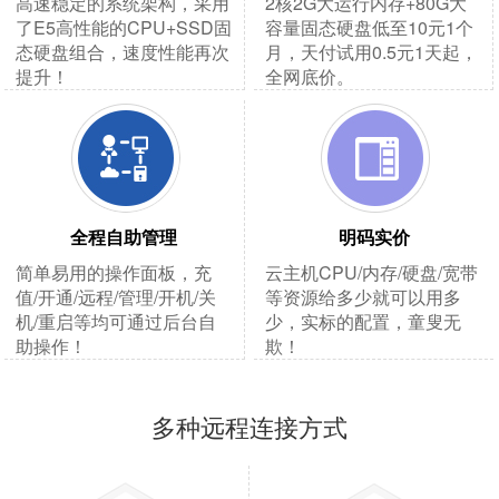
高速稳定的系统架构，采用
2核2G大运行内存+80G大
了E5高性能的CPU+SSD固
容量固态硬盘低至10元1个
态硬盘组合，速度性能再次
月，天付试用0.5元1天起，
提升！
全网底价。
全程自助管理
明码实价
简单易用的操作面板，充
云主机CPU/内存/硬盘/宽带
值/开通/远程/管理/开机/关
等资源给多少就可以用多
机/重启等均可通过后台自
少，实标的配置，童叟无
助操作！
欺！
多种远程连接方式